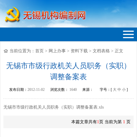
当前位置为：
首页
>
网上办事
>
资料下载
>
文档表格
>
正文
无锡机构编制网
无锡市市级行政机关人员职务（实职）
调整备案表
发布日期：
2012-11-02
浏览次数：
1640
来源：
字号：[
大
中
小
]
无锡市市级行政机关人员职务（实职）调整备案表.xls
本篇文章共有
1
页 当前为第
1
页