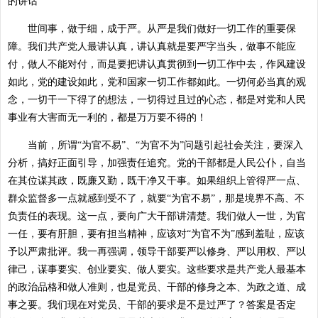
的讲话
世间事，做于细，成于严。从严是我们做好一切工作的重要保
障。我们共产党人最讲认真，讲认真就是要严字当头，做事不能应
付，做人不能对付，而是要把讲认真贯彻到一切工作中去，作风建设
如此，党的建设如此，党和国家一切工作都如此。一切何必当真的观
念，一切干一下得了的想法，一切得过且过的心态，都是对党和人民
事业有大害而无一利的，都是万万要不得的！
当前，所谓“为官不易”、“为官不为”问题引起社会关注，要深入
分析，搞好正面引导，加强责任追究。党的干部都是人民公仆，自当
在其位谋其政，既廉又勤，既干净又干事。如果组织上管得严一点、
群众监督多一点就感到受不了，就要“为官不易”，那是境界不高、不
负责任的表现。这一点，要向广大干部讲清楚。我们做人一世，为官
一任，要有肝胆，要有担当精神，应该对“为官不为”感到羞耻，应该
予以严肃批评。我一再强调，领导干部要严以修身、严以用权、严以
律己，谋事要实、创业要实、做人要实。这些要求是共产党人最基本
的政治品格和做人准则，也是党员、干部的修身之本、为政之道、成
事之要。我们现在对党员、干部的要求是不是过严了？答案是否定