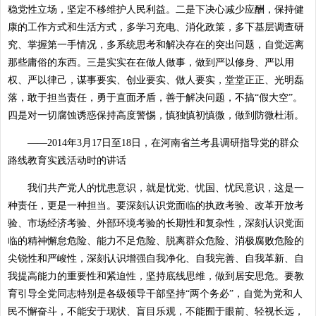
稳党性立场，坚定不移维护人民利益。二是下决心减少应酬，保持健
康的工作方式和生活方式，多学习充电、消化政策，多下基层调查研
究、掌握第一手情况，多系统思考和解决存在的突出问题，自觉远离
那些庸俗的东西。三是实实在在做人做事，做到严以修身、严以用
权、严以律己，谋事要实、创业要实、做人要实，堂堂正正、光明磊
落，敢于担当责任，勇于直面矛盾，善于解决问题，不搞“假大空”。
四是对一切腐蚀诱惑保持高度警惕，慎独慎初慎微，做到防微杜渐。
——2014年3月17日至18日，在河南省兰考县调研指导党的群众
路线教育实践活动时的讲话
我们共产党人的忧患意识，就是忧党、忧国、忧民意识，这是一
种责任，更是一种担当。要深刻认识党面临的执政考验、改革开放考
验、市场经济考验、外部环境考验的长期性和复杂性，深刻认识党面
临的精神懈怠危险、能力不足危险、脱离群众危险、消极腐败危险的
尖锐性和严峻性，深刻认识增强自我净化、自我完善、自我革新、自
我提高能力的重要性和紧迫性，坚持底线思维，做到居安思危。要教
育引导全党同志特别是各级领导干部坚持“两个务必”，自觉为党和人
民不懈奋斗，不能安于现状、盲目乐观，不能囿于眼前、轻视长远，