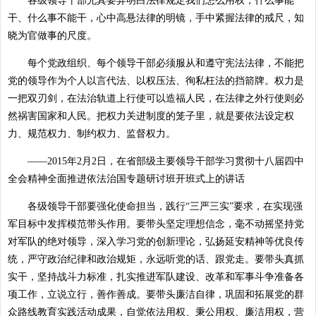
各级领导干部尤其要弄明白法律规定我们怎么用权，什么事能
干、什么事不能干，心中高悬法律的明镜，手中紧握法律的戒尺，知
晓为官做事的尺度。
每个党政组织、每个领导干部必须服从和遵守宪法法律，不能把
党的领导作为个人以言代法、以权压法、徇私枉法的挡箭牌。权力是
一把双刃剑，在法治轨道上行使可以造福人民，在法律之外行使则必
然祸害国家和人民。把权力关进制度的笼子里，就是要依法设定权
力、规范权力、制约权力、监督权力。
——2015年2月2日，在省部级主要领导干部学习贯彻十八届四中
全会精神全面推进依法治国专题研讨班开班式上的讲话
各级领导干部要强化使命担当，践行“三严三实”要求，在实现强
军目标中发挥模范带头作用。要带头坚定理想信念，毫不动摇坚持党
对军队的绝对领导，深入学习党的创新理论，弘扬延安精神等优良传
统，严守政治纪律和政治规矩，永远听党的话、跟党走。要带头真抓
实干，坚持战斗力标准，扎实推进军队建设、改革和军事斗争准备各
项工作，立说立行，善作善成。要带头廉洁自律，巩固和拓展党的群
众路线教育实践活动成果，自觉依法用权、秉公用权、廉洁用权，营