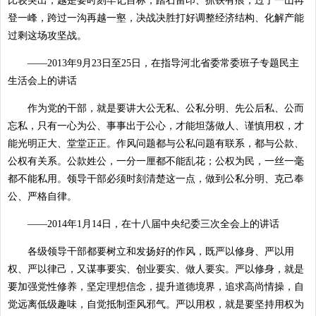
比较突出，越是要时刻牢记目标，踏石留印、抓铁有痕，过了一山再
登一峰，跨过一沟再越一壑，决战决胜打好调整经济结构、化解产能
过剩这场攻坚战。
——2013年9月23日至25日，在指导河北省委常委班子专题民主
生活会上的讲话
作为党的干部，就是要讲大公无私、公私分明、先公后私、公而
忘私，只有一心为公、事事出于公心，才能坦荡做人、谨慎用权，才
能光明正大、堂堂正正。作风问题都与公私问题有联系，都与公款、
公权有关系。公款姓公，一分一厘都不能乱花；公权为民，一丝一毫
都不能私用。领导干部必须时刻清楚这一点，做到公私分明、克己奉
公、严格自律。
——2014年1月14日，在十八届中央纪委三次全会上的讲话
各级领导干部都要树立和发扬好的作风，既严以修身、严以用
权、严以律己，又谋事要实、创业要实、做人要实。严以修身，就是
要加强党性修养，坚定理想信念，提升道德境界，追求高尚情操，自
觉远离低级趣味，自觉抵制歪风邪气。严以用权，就是要坚持用权为