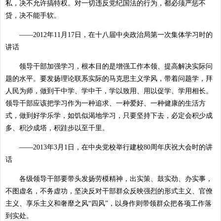
私，决不允许搞特权。对一切违反党纪国法的行为，都必须严惩不
贷，决不能手软。
——2012年11月17日，在十八届中央政治局第一次集体学习时的
讲话
领导干部加强学习，根本目的是增强工作本领、提高解决实际问
题的水平。要发扬理论联系实际的马克思主义学风，带着问题学，拜
人民为师，做到干中学、学中干，学以致用、用以促学、学用相长。
领导干部应该把学习作为一种追求、一种爱好、一种健康的生活方
式，做到好学乐学，如饥似渴地学习，只要坚持下去，必定会积少成
多、积沙成塔，积跬步以至千里。
——2013年3月1日，在中央党校举行建校80周年庆祝大会时的讲
话
各级领导干部要带头发扬劳模精神，出实策、鼓实劲、办实事，
不图虚名，不务虚功，坚决反对干部群众反映强烈的形式主义、官僚
主义、享乐主义和奢靡之风“四风”，以身作则带领群众把各项工作落
到实处。