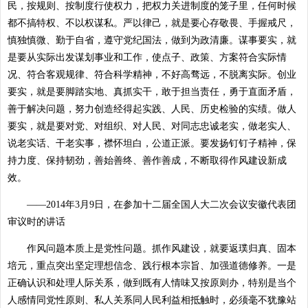
民，按规则、按制度行使权力，把权力关进制度的笼子里，任何时候
都不搞特权、不以权谋私。严以律己，就是要心存敬畏、手握戒尺，
慎独慎微、勤于自省，遵守党纪国法，做到为政清廉。谋事要实，就
是要从实际出发谋划事业和工作，使点子、政策、方案符合实际情
况、符合客观规律、符合科学精神，不好高骛远，不脱离实际。创业
要实，就是要脚踏实地、真抓实干，敢于担当责任，勇于直面矛盾，
善于解决问题，努力创造经得起实践、人民、历史检验的实绩。做人
要实，就是要对党、对组织、对人民、对同志忠诚老实，做老实人、
说老实话、干老实事，襟怀坦白，公道正派。要发扬钉钉子精神，保
持力度、保持韧劲，善始善终、善作善成，不断取得作风建设新成
效。
——2014年3月9日，在参加十二届全国人大二次会议安徽代表团
审议时的讲话
作风问题本质上是党性问题。抓作风建设，就要返璞归真、固本
培元，重点突出坚定理想信念、践行根本宗旨、加强道德修养。一是
正确认识和处理人际关系，做到既有人情味又按原则办，特别是当个
人感情同党性原则、私人关系同人民利益相抵触时，必须毫不犹豫站