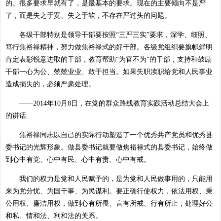
的。很多要求早就有了，是最基本的要求。现在的主要倾向不是严
了，而是失之于宽、失之于软，不存在严过头的问题。
各级干部特别是领导干部要按照“三严三实”要求，深学、细照、
笃行焦裕禄精神，努力做焦裕禄式的好干部。各级党组织要旗帜鲜明
肯定表彰锐意进取的干部，教育帮助“为官不为”的干部，支持和鼓励
干部一心为公、兢兢业业、敢于担当。如果失职渎职给党和人民事业
造成损失的，必须严肃处理。
——2014年10月8日，在党的群众路线教育实践活动总结大会上
的讲话
焦裕禄同志以自己的实际行动塑造了一个优秀共产党员和优秀县
委书记的光辉形象。做县委书记就要做焦裕禄式的县委书记，始终做
到心中有党、心中有民、心中有责、心中有戒。
我们的权力是党和人民赋予的，是为党和人民做事用的，只能用
来为党分忧、为国干事、为民谋利。要正确行使权力，依法用权、秉
公用权、廉洁用权，做到心有所畏、言有所戒、行有所止，处理好公
和私、情和法、利和法的关系。