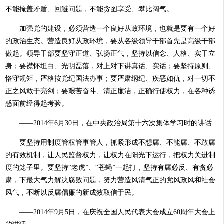
不能掩盖矛盾、回避问题，不能贪图享受、攀比阔气。
加强党的建设，必须营造一个良好从政环境，也就是要有一个好
的政治生态。营造良好从政环境，要从各级领导干部首先是高级干部
做起。领导干部要坚守正道、弘扬正气，坚持以信念、人格、实干立
身；要襟怀坦白、光明磊落，对上对下讲真话、实话；要坚持原则、
恪守规矩，严格按党纪国法办事；要严肃纲纪、疾恶如仇，对一切不
正之风敢于亮剑；要艰苦奋斗、清正廉洁，正确行使权力，在各种诱
惑面前经得起考验。
——2014年6月30日，在中央政治局第十六次集体学习时的讲话
要坚持用制度管权管事管人，抓紧形成不想腐、不能腐、不敢腐
的有效机制，让人民监督权力，让权力在阳光下运行，把权力关进制
度的笼子里。要坚持“老虎”、“苍蝇”一起打，坚持有腐必反、有贪必
肃，下最大气力解决腐败问题，努力营造风清气正的党风政风和社会
风气，不断以反腐倡廉的新成效取信于民。
——2014年9月5日，在庆祝全国人民代表大会成立60周年大会上