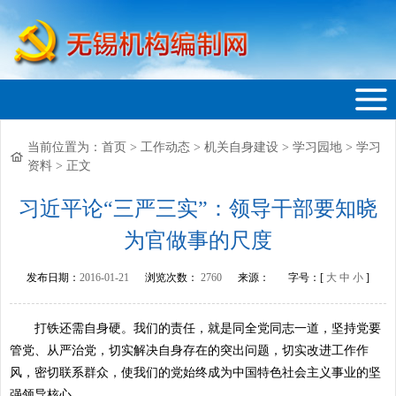
当前位置为：
首页
>
工作动态
>
机关自身建设
>
学习园地
>
学习
无锡机构编制网
资料
>
正文
习近平论“三严三实”：领导干部要知晓
为官做事的尺度
发布日期：
2016-01-21
浏览次数：
2760
来源：
字号：[
大
中
小
]
打铁还需自身硬。我们的责任，就是同全党同志一道，坚持党要
管党、从严治党，切实解决自身存在的突出问题，切实改进工作作
风，密切联系群众，使我们的党始终成为中国特色社会主义事业的坚
强领导核心。