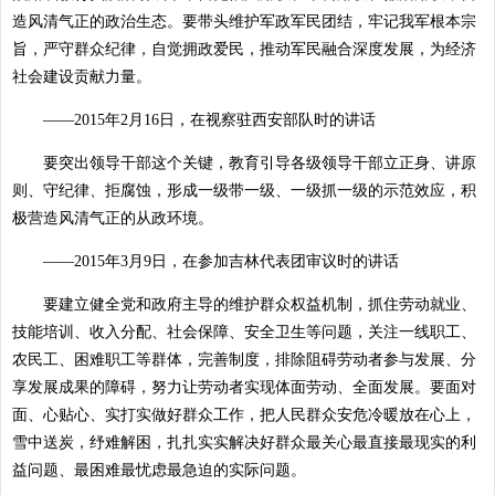
造风清气正的政治生态。要带头维护军政军民团结，牢记我军根本宗
旨，严守群众纪律，自觉拥政爱民，推动军民融合深度发展，为经济
社会建设贡献力量。
——2015年2月16日，在视察驻西安部队时的讲话
要突出领导干部这个关键，教育引导各级领导干部立正身、讲原
则、守纪律、拒腐蚀，形成一级带一级、一级抓一级的示范效应，积
极营造风清气正的从政环境。
——2015年3月9日，在参加吉林代表团审议时的讲话
要建立健全党和政府主导的维护群众权益机制，抓住劳动就业、
技能培训、收入分配、社会保障、安全卫生等问题，关注一线职工、
农民工、困难职工等群体，完善制度，排除阻碍劳动者参与发展、分
享发展成果的障碍，努力让劳动者实现体面劳动、全面发展。要面对
面、心贴心、实打实做好群众工作，把人民群众安危冷暖放在心上，
雪中送炭，纾难解困，扎扎实实解决好群众最关心最直接最现实的利
益问题、最困难最忧虑最急迫的实际问题。