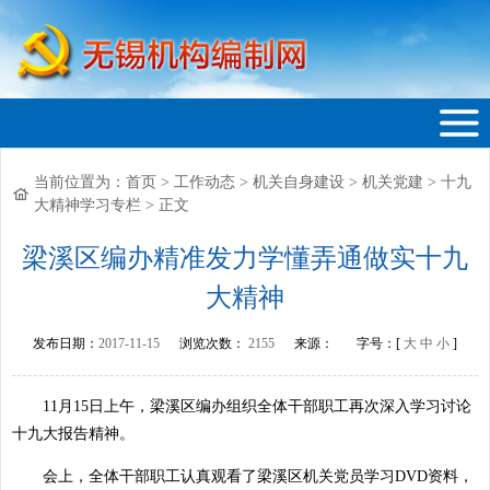
当前位置为：
首页
>
工作动态
>
机关自身建设
>
机关党建
>
十九
无锡机构编制网
大精神学习专栏
>
正文
梁溪区编办精准发力学懂弄通做实十九
大精神
发布日期：
2017-11-15
浏览次数：
2155
来源：
字号：[
大
中
小
]
11月15日上午，梁溪区编办组织全体干部职工再次深入学习讨论
十九大报告精神。
会上，全体干部职工认真观看了梁溪区机关党员学习DVD资料，