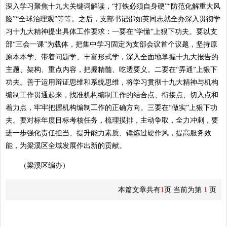
深入学习聚焦十九大关键词解读，“打铁必须自身硬”“防范化解重大风
险”“全球治理观”等等。之后，支部书记邵如英同志就全办深入贯彻学
习十九大精神提出具体工作要求：一要在“学懂”上狠下功夫。要以支
部“三会一课”为载体，把集中学习固定为支部会议首个议题，坚持原
原本本学、带着问题学、丰富形式学，深入全面地掌握十九大报告的
主题、架构、重点内容，把握精髓、吃透要义。二要在“弄通”上狠下
功夫。善于运用辩证思维和系统思维，将学习贯彻十九大精神与机构
编制工作贯通起来，找准机构编制工作的结合点、衔接点、切入点和
着力点，牢牢把握机构编制工作的正确方向。三要在“做实”上狠下功
夫。要对标年度目标考核任务，梳理摸排，主动争取，全力冲刺，要
进一步强化责任担当、提升能力素质、锤炼过硬作风，提高服务效
能，为梁溪区全域发展作出新的贡献。
（梁溪区编办）
本篇文章共有
1
页 当前为第
1
页