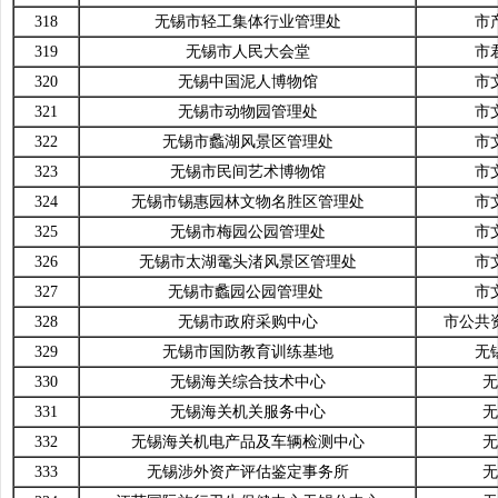
318
无锡市轻工集体行业管理处
市
319
无锡市人民大会堂
市
320
无锡中国泥人博物馆
市
321
无锡市动物园管理处
市
322
无锡市蠡湖风景区管理处
市
323
无锡市民间艺术博物馆
市
324
无锡市锡惠园林文物名胜区管理处
市
325
无锡市梅园公园管理处
市
326
无锡市太湖鼋头渚风景区管理处
市
327
无锡市蠡园公园管理处
市
328
无锡市政府采购中心
市公共
329
无锡市国防教育训练基地
无
330
无锡海关综合技术中心
无
331
无锡海关机关服务中心
无
332
无锡海关机电产品及车辆检测中心
无
333
无锡涉外资产评估鉴定事务所
无