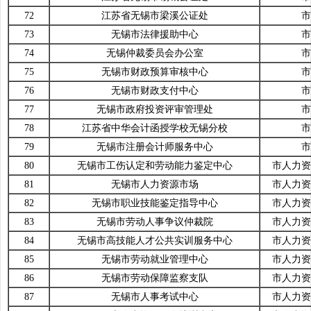
72
江苏省无锡市梁溪公证处
市
73
无锡市法律援助中心
市
74
无锡仲裁委员会办公室
市
75
无锡市财政预算审核中心
市
76
无锡市财政支付中心
市
77
无锡市政府投资评审管理处
市
78
江苏省中华会计函授学校无锡分校
市
79
无锡市注册会计师服务中心
市
80
无锡市工伤认定和劳动能力鉴定中心
市人力资
81
无锡市人力资源市场
市人力资
82
无锡市职业技能鉴定指导中心
市人力资
83
无锡市劳动人事争议仲裁院
市人力资
84
无锡市高技能人才公共实训服务中心
市人力资
85
无锡市劳动就业管理中心
市人力资
86
无锡市劳动保障监察支队
市人力资
87
无锡市人事考试中心
市人力资