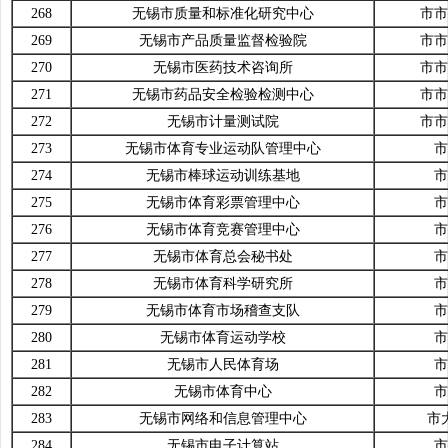
268
无锡市质量和标准化研究中心
市市
269
无锡市产品质量监督检验院
市市
270
无锡市医药技术咨询所
市市
271
无锡市药品安全检验检测中心
市市
272
无锡市计量测试院
市市
273
无锡市体育专业运动队管理中心
市
274
无锡市棒球运动训练基地
市
275
无锡市体育彩票管理中心
市
276
无锡市体育竞赛管理中心
市
277
无锡市体育总会秘书处
市
278
无锡市体育科学研究所
市
279
无锡市体育市场稽查支队
市
280
无锡市体育运动学校
市
281
无锡市人民体育场
市
282
无锡市体育中心
市
283
无锡市网络和信息管理中心
市
284
无锡市电子计算站
市