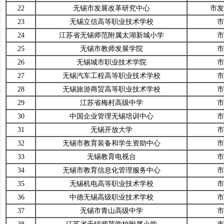
22
无锡市发展改革研究中心
市发
23
无锡立信高等职业技术学校
市
24
江苏省无锡师范附属太湖新城小学
市
25
无锡市教师发展学院
市
26
无锡城市职业技术学院
市
27
无锡汽车工程高等职业技术学校
市
28
无锡旅游商贸高等职业技术学校
市
29
江苏省梅村高级中学
市
30
中国企业管理无锡培训中心
市
31
无锡开放大学
市
32
无锡市教育装备和学生资助中心
市
33
无锡教育电视台
市
34
无锡市教育信息化管理服务中心
市
35
无锡机电高等职业技术学校
市
36
中德无锡高级职业技术学校
市
37
无锡市青山高级中学
市