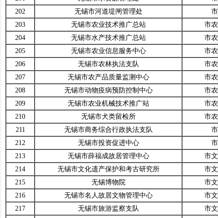
202
无锡市河道堤闸管理处
市
203
无锡市农业技术推广总站
市农
204
无锡市水产技术推广总站
市农
205
无锡市农业信息服务中心
市农
206
无锡市农林执法支队
市农
207
无锡市农产品质量监测中心
市农
208
无锡市动物疫病预防控制中心
市农
209
无锡市农业机械技术推广站
市农
210
无锡市犬类留检所
市农
211
无锡市商务综合行政执法支队
市
212
无锡市投资促进中心
市
213
无锡市薛福成故居管理中心
市文
214
无锡市文化遗产保护和考古研究所
市文
215
无锡博物院
市文
216
无锡市名人故居文物管理中心
市文
217
无锡市旅游监察支队
市文