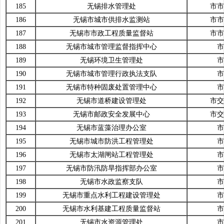
185
无锡排水管理处
市市
186
无锡市城市供排水监测站
市市
187
无锡市市政工程质量监督站
市市
188
无锡市城市管理监督指挥中心
市
189
无锡环境卫生管理处
市
190
无锡市城市管理行政执法支队
市
191
无锡市特种固废处置管理中心
市
192
无锡市道桥建设管理处
市交
193
无锡市邮政安全发展中心
市交
194
无锡市蓝藻治理办公室
市
195
无锡市城市防洪工程管理处
市
196
无锡市太湖闸站工程管理处
市
197
无锡市防汛防旱指挥部办公室
市
198
无锡市水政监察支队
市
199
无锡市重点水利工程建设管理处
市
200
无锡市水利基建工程质量监督站
市
201
无锡市水资源管理处
市