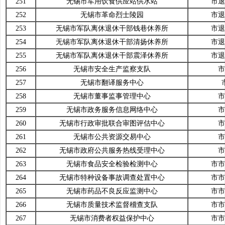
251
无锡市军用饮食供应站供水站
市退
252
无锡市革命烈士陵园
市退
253
无锡市军队离休退休干部钱巷休养所
市退
254
无锡市军队离休退休干部清扬休养所
市退
255
无锡市军队离休退休干部震泽休养所
市退
256
无锡市安全生产监察支队
市
257
无锡市翻译服务中心
258
无锡市董事监事管理中心
市
259
无锡市政务服务信息网络中心
市
260
无锡市行政审批联合审图评估中心
市
261
无锡市公共资源交易中心
市
262
无锡市政府公共服务热线受理中心
市
263
无锡市食品安全检验检测中心
市市
264
无锡市特种设备事故调查处置中心
市市
265
无锡市药品不良反应监测中心
市市
266
无锡市质量技术监督稽查支队
市市
267
无锡市消费者权益保护中心
市市