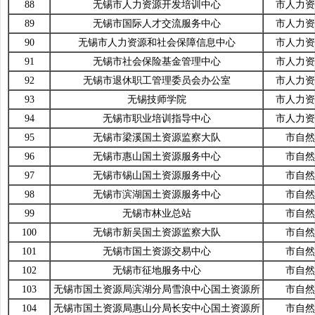
88
无锡市人力资源开发培训中心
市人力资
89
无锡市国际人才交流服务中心
市人力资
90
无锡市人力资源和社会保障信息中心
市人力资
91
无锡市社会保险基金管理中心
市人力资
92
无锡市退休职工管理委员会办公室
市人力资
93
无锡技师学院
市人力资
94
无锡市职业培训指导中心
市人力资
95
无锡市梁溪国土资源监察大队
市自然
96
无锡市惠山国土资源服务中心
市自然
97
无锡市锡山国土资源服务中心
市自然
98
无锡市滨湖国土资源服务中心
市自然
99
无锡市林业总站
市自然
100
无锡市新吴国土资源监察大队
市自然
101
无锡市国土资源交易中心
市自然
102
无锡市征地服务中心
市自然
103
无锡市国土资源局滨湖分局雪浪中心国土资源所
市自然
104
无锡市国土资源局惠山分局长安中心国土资源所
市自然