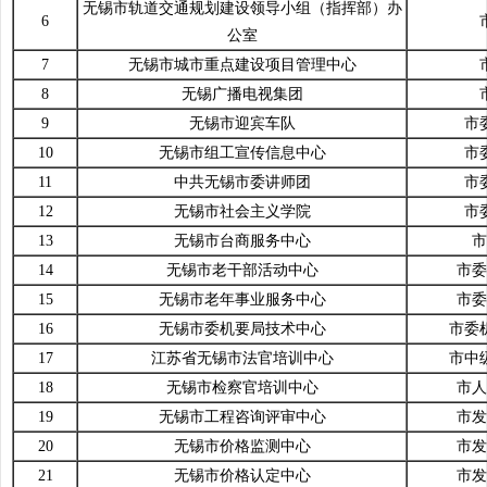
无锡市轨道交通规划建设领导小组（指挥部）办
6
公室
7
无锡市城市重点建设项目管理中心
8
无锡广播电视集团
9
无锡市迎宾车队
市
10
无锡市组工宣传信息中心
市
11
中共无锡市委讲师团
市
12
无锡市社会主义学院
市
13
无锡市台商服务中心
市
14
无锡市老干部活动中心
市委
15
无锡市老年事业服务中心
市委
16
无锡市委机要局技术中心
市委
17
江苏省无锡市法官培训中心
市中
18
无锡市检察官培训中心
市人
19
无锡市工程咨询评审中心
市发
20
无锡市价格监测中心
市发
21
无锡市价格认定中心
市发