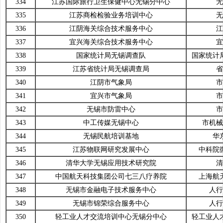
334
江苏国际旅行卫生保健中心无锡分中心
无
335
江苏商检检验业务培训中心
无
336
江阴海关综合技术服务中心
江
337
宜兴海关综合技术服务中心
宜
338
国家统计局无锡调查队
国家统计
339
江苏省统计局无锡调查局
省
340
江阴市气象局
市
341
宜兴市气象局
市
342
无锡市防雷中心
市
343
中工传媒无锡中心
市机械
344
无锡民航培训基地
华
345
江苏物联网研究发展中心
中科院
346
清华大学无锡应用技术研究院
清
347
中国航天科技集团公司七三八疗养院
上海航
348
无锡市金融电子技术服务中心
人行
349
无锡市锦荣综合服务中心
人行
350
轻工业人才交流培训中心无锡分中心
轻工业人