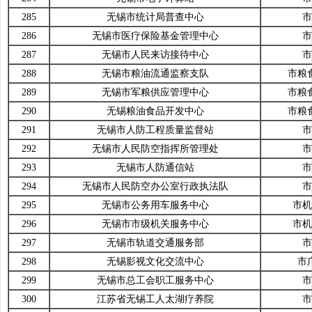
285
无锡市统计局普查中心
市
286
无锡市医疗保险基金管理中心
市
287
无锡市人民来访接待中心
市
288
无锡市粮油流通监察支队
市粮
289
无锡市军粮供应管理中心
市粮
290
无锡粮油食品开发中心
市粮
291
无锡市人防工程质量监督站
市
292
无锡市人民防空指挥所管理处
市
293
无锡市人防通信站
市
294
无锡市人民防空办公室行政执法队
市
295
无锡市公务用车服务中心
市机
296
无锡市市级机关服务中心
市机
297
无锡市轨道交通服务部
市
298
无锡影视文化交流中心
市
299
无锡市总工会职工服务中心
市
300
江苏省无锡工人太湖疗养院
市