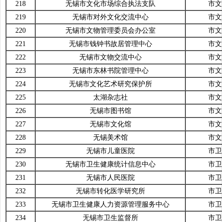
218
无锡市文化市场综合执法支队
市文
219
无锡市对外文化交流中心
市文
220
无锡市文物管理委员会办公室
市文
221
无锡市钱钟书故居管理中心
市文
222
无锡市文物交流中心
市文
223
无锡市东林书院管理中心
市文
224
无锡市文化艺术研究保护所
市文
225
太湖杂志社
市文
226
无锡市图书馆
市文
227
无锡市文化馆
市文
228
无锡美术馆
市文
229
无锡市儿童医院
市卫
230
无锡市卫生健康统计信息中心
市卫
231
无锡市人民医院
市卫
232
无锡市转化医学研究所
市卫
233
无锡市卫生健康人力资源管理服务中心
市卫
234
无锡市卫生监督所
市卫