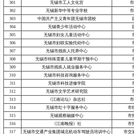
301
无锡市工人文化宫
市
302
无锡新华中等专业学校
市
303
中国共产主义青年团无锡市团校
304
无锡青少年活动中心
305
无锡市妇女儿童活动中心
306
无锡市妇联实验托幼中心
307
无锡市残疾人托养中心
308
无锡市特殊需要儿童早期干预中心
309
无锡市残疾人就业服务中心
310
无锡市科技咨询服务中心
311
无锡市科技进修学院
312
无锡市文学艺术研究院
313
《江南论坛》杂志社
市
314
无锡市红十字服务中心
市
315
无锡观察融媒中心
市
316
《江南晚报》社
市
317
无锡市交通产业集团城北机动车驾驶员培训中心
市交