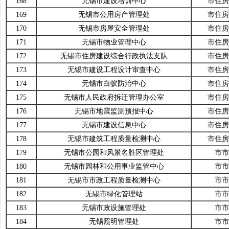
168
无锡市建设培训中心
市住房
169
无锡市公用房产管理处
市住房
170
无锡市房屋安全管理处
市住房
171
无锡市物业管理中心
市住房
172
无锡市住房建设综合行政执法支队
市住房
173
无锡市建设工程设计审查中心
市住房
174
无锡市白蚁防治中心
市住房
175
无锡市人民政府拆迁管理办公室
市住房
176
无锡市地震监测预报中心
市住房
177
无锡市建设信息中心
市住房
178
无锡市建筑工程质量检测中心
市住房
179
无锡市公园和风景名胜区管理处
市市
180
无锡市园林和公用事业监管中心
市市
181
无锡市市政工程质量检测中心
市市
182
无锡市绿化管理站
市市
183
无锡市政设施管理处
市市
184
无锡照明管理处
市市