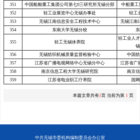
351
中国船舶重工集团公司第七0三研究所无锡分部
中船重工
352
轻工业展览中心无锡办事处
轻工
353
无锡江南信息安全工程技术中心
无锡江南
354
东南大学无锡分校
东
轻工业人才
355
轻工无锡休养院
锡
356
无锡纺织机械质量监督检验中心
中国纺
357
江苏省广播电视网络中心无锡分中心
江苏省广
358
南京信息工程大学无锡研究院
南京信
359
江苏省电业职工疗养院
国网
本篇文章共有
1
页 当前为第
1
页
中共无锡市委机构编制委员会办公室