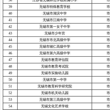
38
江苏省无锡师范学校附属小学
市
39
无锡市特殊教育学校
市
40
无锡市湖滨中学
市
41
无锡市江南中学
市
42
无锡市第一女子中学
市
43
无锡市少年宫
市
44
无锡市市北高级中学
市
45
无锡市辅仁高级中学
市
46
无锡市第六高级中学
市
47
无锡市教育评估院
市
48
无锡市教育考试院
市
49
无锡市实验幼儿园
市
50
无锡市第一中学
市
51
无锡市教育科学研究院
市
52
无锡市机关幼儿园
市
53
无锡市第三高级中学
市
54
无锡文化艺术学校
市