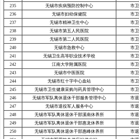
235
无锡市疾病预防控制中心
市卫
236
无锡市妇幼保健院
市卫
237
无锡市精神卫生中心
市卫
238
无锡市第五人民医院
市卫
239
无锡市第二人民医院
市卫
240
无锡市急救中心
市卫
241
无锡卫生高等职业技术学校
市卫
242
江南大学附属医院
市卫
243
无锡市中医医院
市卫
244
无锡市红十字中心血站
市卫
245
无锡市卫生健康采购与药具管理中心
市卫
246
无锡市军队离休退休干部服务管理中心
市退
247
无锡市退役军人服务中心
市退
248
无锡市军队离休退休干部溪南休养所
市退
249
无锡市军队离休退休干部惠龙休养所
市退
250
无锡市军队离休退休干部惠峰休养所
市退