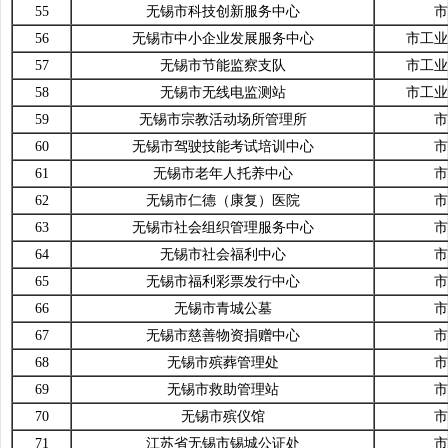
55
无锡市科技创新服务中心
市
56
无锡市中小企业发展服务中心
市工业
57
无锡市节能监察支队
市工业
58
无锡市无线电监测站
市工业
59
无锡市宗教活动场所管理所
市
60
无锡市驾驶技能考试培训中心
市
61
无锡市老年人托养中心
市
62
无锡市仁德（康复）医院
市
63
无锡市社会组织管理服务中心
市
64
无锡市社会福利中心
市
65
无锡市福利彩票发行中心
市
66
无锡市青城公墓
市
67
无锡市慈善物资捐赠中心
市
68
无锡市殡葬管理处
市
69
无锡市救助管理站
市
70
无锡市殡仪馆
市
71
江苏省无锡市锡城公证处
市