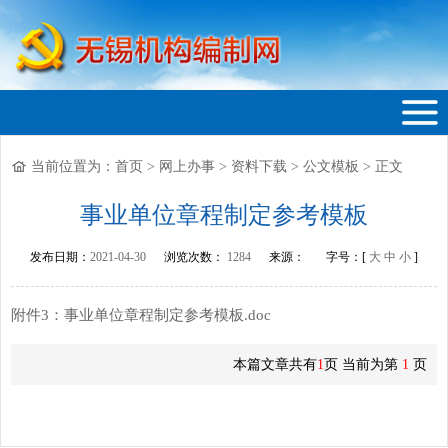
当前位置为：
首页
>
网上办事
>
资料下载
>
公文模板
>
正文
无锡机构编制网
事业单位章程制定参考模板
发布日期：
2021-04-30
浏览次数：
1284
来源：
字号：[
大
中
小
]
附件3：事业单位章程制定参考模板.doc
本篇文章共有
1
页 当前为第
1
页