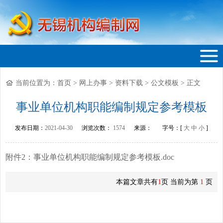
当前位置为：
首页
>
网上办事
>
资料下载
>
公文模板
>
正文
无锡机构编制网
事业单位机构职能编制规定参考模板
发布日期：
2021-04-30
浏览次数：
1574
来源：
字号：[
大
中
小
]
附件2：事业单位机构职能编制规定参考模板.doc
本篇文章共有
1
页 当前为第
1
页