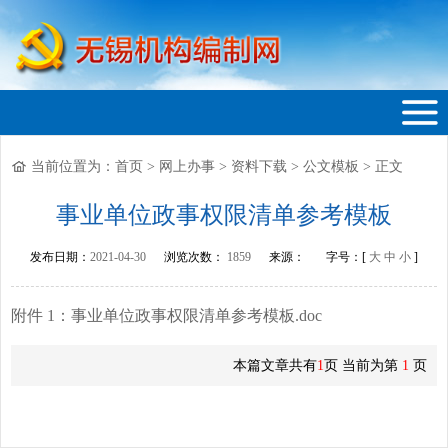
当前位置为：
首页
>
网上办事
>
资料下载
>
公文模板
>
正文
无锡机构编制网
事业单位政事权限清单参考模板
发布日期：
2021-04-30
浏览次数：
1859
来源：
字号：[
大
中
小
]
附件 1：事业单位政事权限清单参考模板.doc
本篇文章共有
1
页 当前为第
1
页