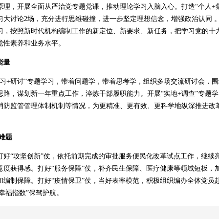
理，开展全面从严治党专题党课，推动理论学习入脑入心。打造“个人+集
大讨论2场，充分进行思维碰撞，进一步坚定理想信念，增强政治认同 。打
习，按照新时代机构编制工作的新定位、新要求、新任务，把学习党的十
党性素养和业务水平。
能量
+研讨”专题学习，带着问题学，带着思考学，组织多场交流研讨会，围
路，谋划新一年重点工作，淬炼干部履职能力。开展“实地+调查”专题学
消防监管管理体制机制等情况，为更精准、更有效、更科学地纵深推进改
解难题
“攻坚创新”仗，依托前期完成的审批服务便民化改革试点工作，继续
意度获得感。打好“服务保障”仗，补齐民生保障、医疗健康等领域短板，
和编制保障。打好“疫情保卫”仗，当好表率模范，积极组织编办全体党员
“幸福指数”保驾护航。