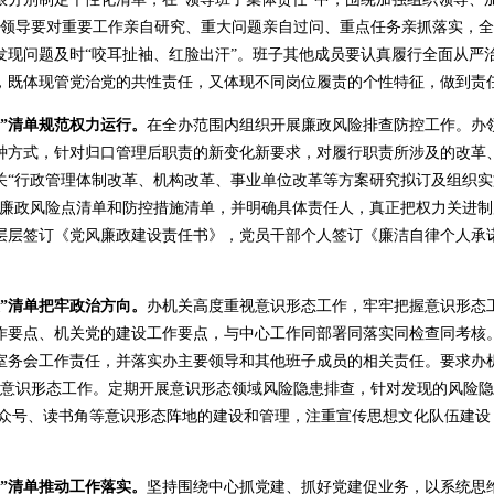
主要领导要对重要工作亲自研究、重大问题亲自过问、重点任务亲抓落实，
发现问题及时“咬耳扯袖、红脸出汗”。班子其他成员要认真履行全面从严治
，既体现管党治党的共性责任，又体现不同岗位履责的个性特征，做到责
”清单规范权力运行。
在全办范围内组织开展廉政风险排查防控工作。办
种方式，针对归口管理后职责的新变化新要求，对履行职责所涉及的改革
“行政管理体制改革、机构改革、事业单位改革等方案研究拟订及组织实施
制定廉政风险点清单和防控措施清单，并明确具体责任人，真正把权力关进
层层签订《党风廉政建设责任书》，党员干部个人签订《廉洁自律个人承
”清单把牢政治方向。
办机关高度重视意识形态工作，牢牢把握意识形态
作要点、机关党的建设工作要点，与中心工作同部署同落实同检查同考核
了室务会工作责任，并落实办主要领导和其他班子成员的相关责任。要求办
次意识形态工作。定期开展意识形态领域风险隐患排查，针对发现的风险隐
信公众号、读书角等意识形态阵地的建设和管理，注重宣传思想文化队伍建
”清单推动工作落实。
坚持围绕中心抓党建、抓好党建促业务，以系统思