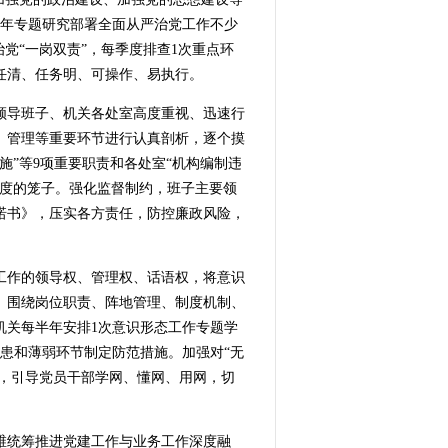
全年专题研究部署全面从严治党工作不少
党“一岗双责”，每季度排查1次重点环
任清、任务明、可操作、易执行。
领导班子、机关各处室高度重视、迅速行
、管理等重要环节进行认真剖析，逐个摸
”等9项重要职责和各处室“机构编制违
制度的笼子。强化监督制约，班子主要领
诺书》，压实各方责任，防控廉政风险，
工作的领导权、管理权、话语权，将意识
。围绕岗位职责、阵地管理、制度机制、
机关每半年安排1次意识形态工作专题学
患和薄弱环节制定防范措施。加强对“无
设，引导党员干部学网、懂网、用网，切
维统筹推进党建工作与业务工作深度融