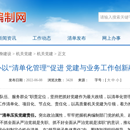
新闻资讯
工作动态
清单发布
网上办事
身建设
>
机关党建
>
机关党建
>
正文
以“清单化管理”促进 党建与业务工作创
发布日期：
2022-06-08
浏览次数：
3428
来源：
字号：[
大
中
小
]
伍、服务群众”职责定位，坚持把抓好党建作为最大政绩，以清单化管
工作清单化、项目化、节点化、责任化，以高质量机关党建为引领，着力
”清单压实党建责任。
突出政治属性，牢牢把握机构编制部门党的机关、
“不抓全面从严治党就是失职、抓不好全面从严治党就是渎职”的意识，推
限分别制定个性化清单，在“领导班子集体责任”中，围绕加强组织领导、