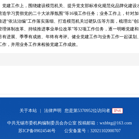
。党建工作上，围绕建设模范机关、提升党支部标准化规范化品牌化建设
营造学习贯彻党的二十大浓厚氛围”等16项工作任务；业务工作上，针对
推进“依法治编”工作落实落细、打造模范机关过硬队伍等方面，梳理出“
管理体制改革、持续推进事业单位改革”等32项工作任务，逐一明晰党建
月有进展、季季有成效、年终有考评。健全党建工作与业务工作一起谋划
工作，并用业务工作来检验党建工作成效。
关于本站
|
法律声明
您是第
5370952
位访问者
IPv6
中共无锡市委机构编制委员会办公室
投稿邮箱：wxbbtg@163.com
苏ICP备09024546号
公安备案号：32021102000707