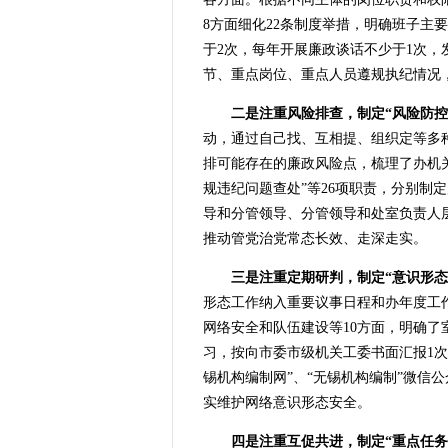
8方面细化22条制度举措，明确班子
于2次，每年开展廉政谈话不少于1次，
节、重点岗位、重点人员遵规执纪情况
二是注重风险排查，制定“风险防控
动，通过自己找、互相提、组织定等多
排可能存在的廉政风险点，梳理了办机关
规违纪问题查处”等26项职责，分别
导和分管领导、分管领导和处室负责人
推动管党治党常态长效、走深走实。
三是注重定期研判，制定“意识形态
形态工作纳入重要议事日程和办年度工
网络安全和队伍建设等10方面，明确
习，按向市委市级机关工委书面汇报1
锡机构编制网”、“无锡机构编制”微
实维护网络意识形态安全。
四是注重互促共进，制定“重点任务