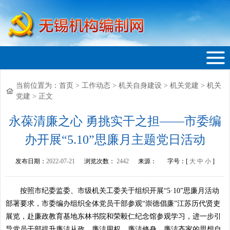
当前位置为：
首页
>
工作动态
>
机关自身建设
>
机关党建
>
机关
无锡机构编制网
党建
>
正文
永葆清廉之心 勇挑实干之担——市委编
办开展“5.10”思廉月主题党日活动
发布日期：
2022-07-21
浏览次数：
2442
来源：
字号：[
大
中
小
]
按照市纪委监委、市级机关工委关于组织开展“5·10”思廉月活动
部署要求，市委编办组织全体党员干部参观“崇德倡廉”江苏历代贤吏
展览，赴廉政教育基地东林书院和荣毅仁纪念馆参观学习，进一步引
导党员干部提升廉洁从政、廉洁用权、廉洁修身、廉洁齐家的思想自