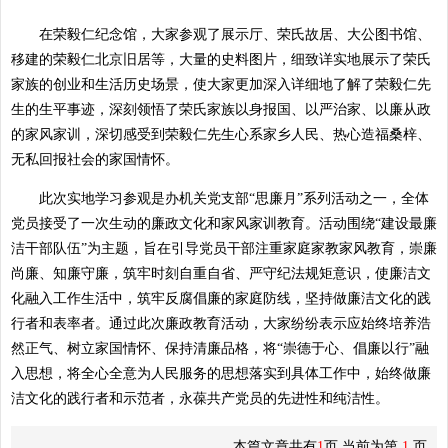
在荣毅仁纪念馆，大家参观了展示厅、荣氏故居、大公图书馆、
移建的荣毅仁北京旧居等，大量的史料图片，细致详实地展示了荣氏
家族的创业和生活历史场景，使大家更加深入详细地了解了荣毅仁先
生的生平事迹，深刻领悟了荣氏家族以身报国、以严治家、以廉从政
的家风家训，深切感受到荣毅仁先生心系家乡人民、热心造福桑梓、
无私回报社会的家国情怀。
此次实地学习参观是办机关党支部“思廉月”系列活动之一，全体
党员接受了一次生动的廉政文化和家风家训教育。活动围绕“建设最廉
洁干部队伍”为主题，旨在引导党员干部注重家庭家教家风教育，崇廉
尚廉、知廉守廉，筑牢时刻自重自省、严守纪法规矩意识，使廉洁文
化融入工作生活中，筑牢反腐倡廉的家庭防线，坚持做廉洁文化的践
行者和表率者。通过此次廉政教育活动，大家纷纷表示应始终培养浩
然正气、树立家国情怀、保持清廉品格，将“崇德于心、倡廉以行”融
入思想，将全心全意为人民服务的思想落实到具体工作中，始终做廉
洁文化的践行者和示范者，永葆共产党员的先进性和纯洁性。
本篇文章共有
1
页 当前为第
1
页