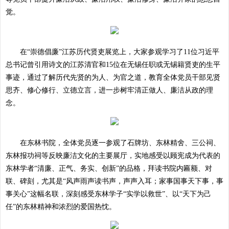
觉。
在“崇德倡廉”江苏历代贤吏展览上，大家参观学习了11位习近平
总书记曾引用诗文的江苏清官和15位在无锡任职或无锡籍贤吏的生平
事迹，通过了解历代先贤的为人、为官之道，教育全体党员干部见贤
思齐、修心修行、立德立言，进一步树牢清正做人、廉洁从政的理
念。
在东林书院，全体党员逐一参观了石牌坊、东林精舍、三公祠、
东林报功祠等反映廉洁文化的主要展厅，实地感受以顾宪成为代表的
东林学者“清廉、正气、务实、创新”的品格，拜读书院内匾额、对
联、碑刻，尤其是“风声雨声读书声，声声入耳；家事国事天下事，事
事关心”这幅名联，深刻感受东林学子“实学以救世”、以“天下为己
任”的东林精神和浓烈的爱国热忱。