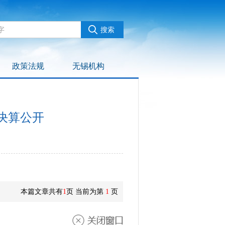
政策法规
无锡机构
决算公开
本篇文章共有
1
页 当前为第
1
页