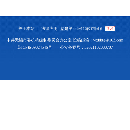
关于本站
|
法律声明
您是第
5369116
位访问者
IPv6
中共无锡市委机构编制委员会办公室
投稿邮箱：wxbbtg@163.com
苏ICP备09024546号
公安备案号：32021102000707