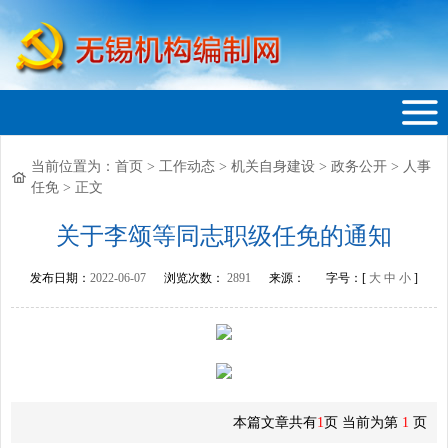
当前位置为：
首页
>
工作动态
>
机关自身建设
>
政务公开
>
人事
无锡机构编制网
任免
>
正文
关于李颂等同志职级任免的通知
发布日期：
2022-06-07
浏览次数：
2891
来源：
字号：[
大
中
小
]
本篇文章共有
1
页 当前为第
1
页